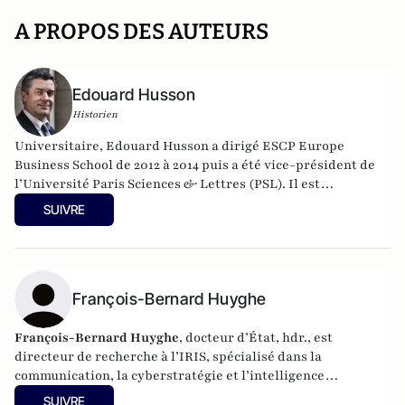
A PROPOS DES AUTEURS
Edouard Husson
Historien
Universitaire, Edouard Husson a dirigé
ESCP Europe
Business School
de 2012 à 2014
puis a été vice-président de
l’Université Paris Sciences & Lettres (
PSL
). Il est
actuellement professeur à l’Institut Franco-Allemand
SUIVRE
d’Etudes Européennes (à l’Université de Cergy-Pontoise).
Spécialiste de l’histoire de l’Allemagne et de l’Europe, il
travaille en particulier sur la modernisation politique des
sociétés depuis la Révolution française. Il est l’auteur
d’ouvrages et de nombreux articles sur l’histoire de
François-Bernard Huyghe
l’Allemagne depuis la Révolution française, l’histoire des
mondialisations, l’histoire de la monnaie, l’histoire du
François-Bernard Huyghe
, docteur d’État, hdr., est
nazisme et des autres violences de masse au XXème siècle
directeur de recherche à l’IRIS, spécialisé dans la
ou l’histoire des relations internationales et des conflits
communication, la cyberstratégie et l’intelligence
contemporains. Il écrit en ce moment une biographie de
économique, derniers livres : « L’art de la guerre
SUIVRE