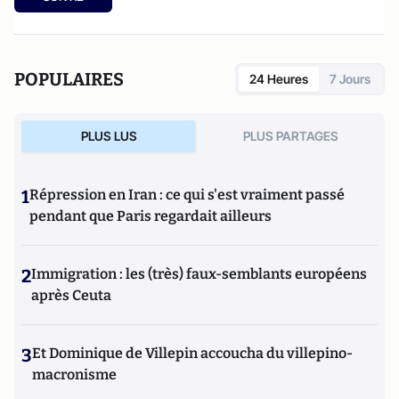
Benjamin Disraëli.
idéologique » (le Cerf 2021) et « Fake news Manip, infox et
infodémie en 2021 » (VA éditeurs 2020).
POPULAIRES
24 Heures
7 Jours
PLUS LUS
PLUS PARTAGES
1
Répression en Iran : ce qui s'est vraiment passé
pendant que Paris regardait ailleurs
2
Immigration : les (très) faux-semblants européens
après Ceuta
3
Et Dominique de Villepin accoucha du villepino-
macronisme