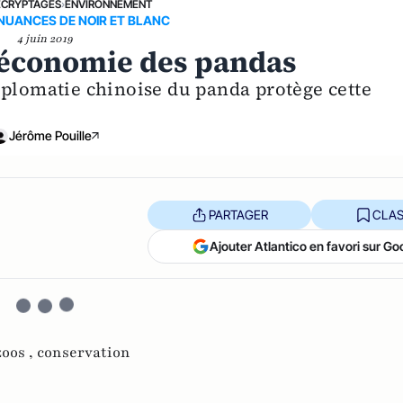
ÉCRYPTAGES
›
ENVIRONNEMENT
NUANCES DE NOIR ET BLANC
4 juin 2019
l’économie des pandas
iplomatie chinoise du panda protège cette
Jérôme Pouille
PARTAGER
CLAS
Ajouter Atlantico en favori sur Go
zoos ,
conservation