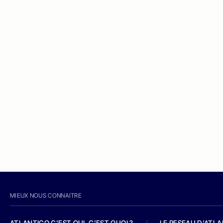
MIEUX NOUS CONNAITRE
ATLANTICO C'EST QUI, C'EST QUOI ?
/
LE RESEAU D'ATL