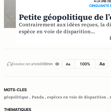
A LA UNE
›
D
CINQUANTE 
Petite géopolitique de 
Contrairement aux idées reçues, la d
espèce en voie de disparition...
Aa
100%
Écoutez cet article
0:00min
Aa
MOTS-CLES
géopolitique ,
Panda ,
espèces en voie de disparition ,
THEMATIQUES