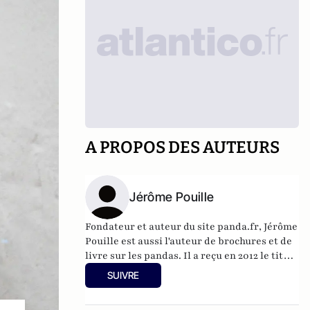
A PROPOS DES AUTEURS
Jérôme Pouille
Fondateur et auteur du site
panda.fr
, Jérôme
Pouille est aussi l'auteur de brochures et de
livre sur les pandas. Il a reçu en 2012 le titre
d'ambassadeur des pandas de Chengdu et a
SUIVRE
été sélectionné en 2017 comme Panda
champion du PNUD.