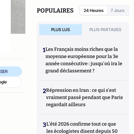
POPULAIRES
24 Heures
7 Jours
PLUS LUS
PLUS PARTAGES
1
Les Français moins riches que la
moyenne européenne pour la 3e
année consécutive : jusqu'où ira le
grand déclassement ?
SER
ogle
2
Répression en Iran : ce qui s'est
vraiment passé pendant que Paris
regardait ailleurs
3
L’été 2026 confirme tout ce que
les écologistes disent depuis 50