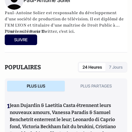
Paul-Antoine Solier
Paul-Antoine Solier est responsable du développement
d’une société de production de télévision. Il est diplômé de
l’EM LYON et titulaire d’une maîtrise de Droit Public à
l'Université Paris II.
Pour le suivre sur Twitter,
c'est ici
.
SUIVRE
POPULAIRES
24 Heures
7 Jours
PLUS LUS
PLUS PARTAGES
1
Jean Dujardin & Laetitia Casta étrennent leurs
nouveaux amours, Vanessa Paradis & Samuel
Benchetrit enterrent le leur; Leonardo di Caprio
fond, Victoria Beckham fait du brukini, Cristiano