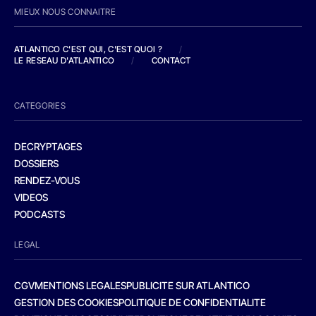
MIEUX NOUS CONNAITRE
ATLANTICO C'EST QUI, C'EST QUOI ?
/
LE RESEAU D'ATLANTICO
/
CONTACT
CATEGORIES
DECRYPTAGES
DOSSIERS
RENDEZ-VOUS
VIDEOS
PODCASTS
LEGAL
CGV
MENTIONS LEGALES
PUBLICITE SUR ATLANTICO
GESTION DES COOKIES
POLITIQUE DE CONFIDENTIALITE