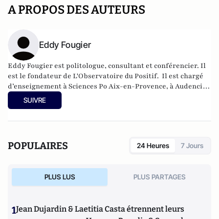
A PROPOS DES AUTEURS
Eddy Fougier
Eddy Fougier est politologue, consultant et conférencier. Il
est le fondateur de L'Observatoire du Positif.
Il est chargé
d’enseignement à Sciences Po Aix-en-Provence, à Audencia
Business School (Nantes) et à l’Institut supérieur de
SUIVRE
formation au journalisme (ISFJ, Paris).
POPULAIRES
24 Heures
7 Jours
PLUS LUS
PLUS PARTAGES
1
Jean Dujardin & Laetitia Casta étrennent leurs