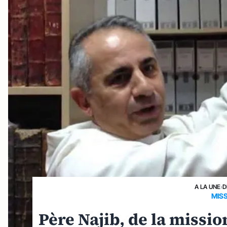
A LA UNE
›
D
MIS
Père Najib, de la missi