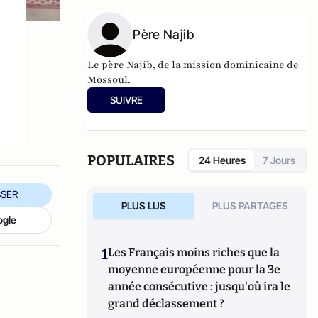
cathédrales" (Plon).
Père Najib
Le père Najib, de la mission dominicaine de
Mossoul.
SUIVRE
POPULAIRES
24 Heures
7 Jours
SER
PLUS LUS
PLUS PARTAGES
ogle
1
Les Français moins riches que la
moyenne européenne pour la 3e
année consécutive : jusqu'où ira le
grand déclassement ?