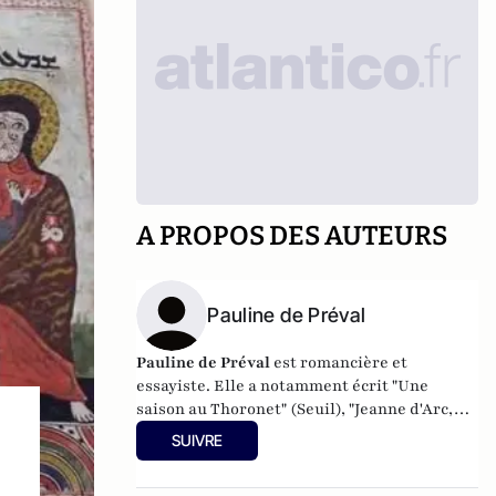
A PROPOS DES AUTEURS
Pauline de Préval
Pauline de Préval
est romancière et
essayiste. Elle a notamment écrit "Une
saison au Thoronet" (Seuil), "Jeanne d'Arc,
sur la terre comme au ciel" (Presses de la
SUIVRE
Renaissance), "L'Or du chemin" (Albin Michel
) et un "Dictionnaire amoureux des