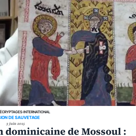
ÉCRYPTAGES
›
INTERNATIONAL
SION DE SAUVETAGE
3 juin 2015
on dominicaine de Mossoul :