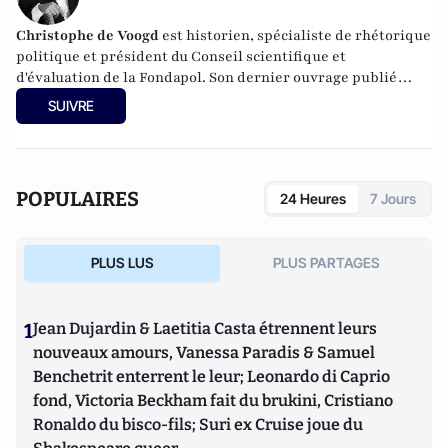
Christophe de Voogd
est historien, spécialiste de rhétorique
politique et président du Conseil scientifique et
d'évaluation de la Fondapol. Son dernier ouvrage publié
est
Victoire populiste aux Pays-Bas, spécificité nationale ou
SUIVRE
paradigme européen
(Fondapol, 2024).
POPULAIRES
24 Heures
7 Jours
PLUS LUS
PLUS PARTAGES
1
Jean Dujardin & Laetitia Casta étrennent leurs
nouveaux amours, Vanessa Paradis & Samuel
Benchetrit enterrent le leur; Leonardo di Caprio
fond, Victoria Beckham fait du brukini, Cristiano
Ronaldo du bisco-fils; Suri ex Cruise joue du