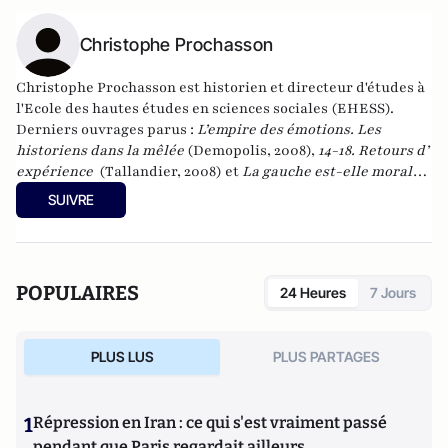
Christophe Prochasson
Christophe Prochasson est historien et directeur d'études à
l'Ecole des hautes études en sciences sociales (EHESS).
Derniers ouvrages parus :
L’empire des émotions. Les
historiens dans la mêlée
(Demopolis, 2008),
14-18. Retours d’
expérience
(Tallandier, 2008) et
La gauche est-elle morale ?
(Flammarion, 2010).
SUIVRE
POPULAIRES
24 Heures
7 Jours
PLUS LUS
PLUS PARTAGES
1
Répression en Iran : ce qui s'est vraiment passé
pendant que Paris regardait ailleurs