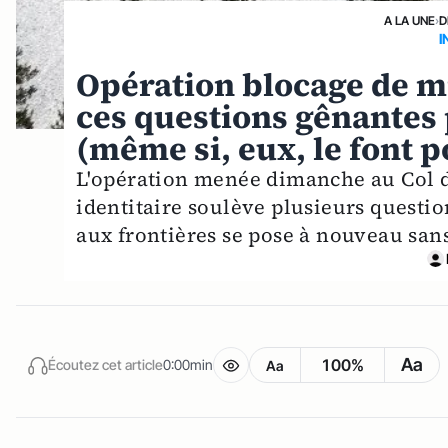
A LA UNE
›
D
I
Opération blocage de mi
ces questions gênantes 
(même si, eux, le font 
L'opération menée dimanche au Col de
identitaire soulève plusieurs questio
aux frontières se pose à nouveau san
Aa
100%
Écoutez cet article
0:00min
Aa