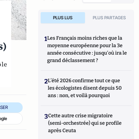
PLUS LUS
PLUS PARTAGES
1
Les Français moins riches que la
s)
moyenne européenne pour la 3e
année consécutive : jusqu'où ira le
grand déclassement ?
ôle
2
L’été 2026 confirme tout ce que
les écologistes disent depuis 50
ans : non, et voilà pourquoi
SER
3
Cette autre crise migratoire
ogle
(semi-orchestrée) qui se profile
après Ceuta