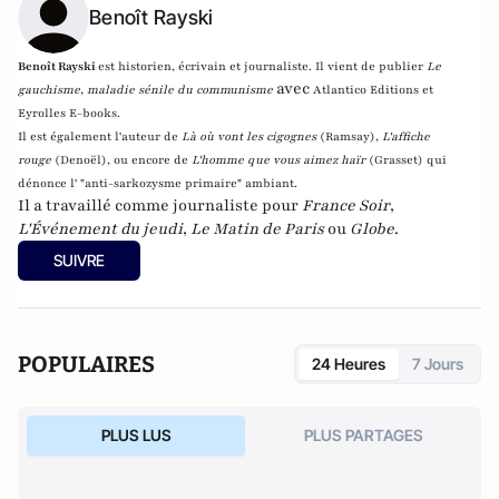
Benoît Rayski
Benoît Rayski
est historien, écrivain et journaliste. Il vient de publier
Le
avec
gauchisme, maladie sénile du communisme
Atlantico Editions et
Eyrolles E-books.
Il est également l'auteur de
Là où vont les cigognes
(Ramsay),
L'affiche
rouge
(Denoël), ou encore de
L'homme que vous aimez haïr
(Grasset)
qui
dénonce l' "anti-sarkozysme primaire" ambiant.
Il a travaillé comme journaliste pour
France Soir
,
L'Événement du jeudi
,
Le Matin de Paris
ou
Globe
.
SUIVRE
POPULAIRES
24 Heures
7 Jours
PLUS LUS
PLUS PARTAGES