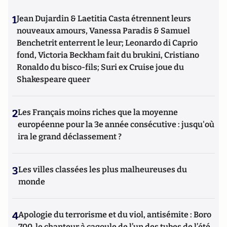
1
Jean Dujardin & Laetitia Casta étrennent leurs
nouveaux amours, Vanessa Paradis & Samuel
Benchetrit enterrent le leur; Leonardo di Caprio
fond, Victoria Beckham fait du brukini, Cristiano
Ronaldo du bisco-fils; Suri ex Cruise joue du
Shakespeare queer
2
Les Français moins riches que la moyenne
européenne pour la 3e année consécutive : jusqu'où
ira le grand déclassement ?
3
Les villes classées les plus malheureuses du
monde
4
Apologie du terrorisme et du viol, antisémite : Boro
700, le chanteur à cagoule de l’un des tubes de l’été