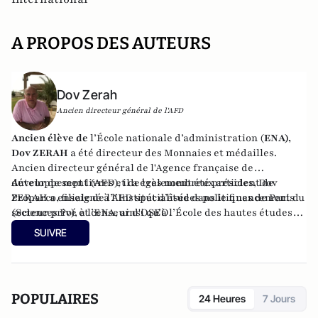
A PROPOS DES AUTEURS
Dov Zerah
Ancien directeur général de l'AFD
Ancien élève de
l’École nationale d’administration (
ENA),
Dov ZERAH
a été directeur des Monnaies et médailles.
Ancien directeur général de l'Agence française de
développement (AFD), il a également été président de
Auteur de sept livres et de très nombreux articles, Dov
Proparco, filiale de l’AFD spécialisée dans le financement du
ZERAH a enseigné à l’Institut d’études politiques de Paris
secteur privé et censeur d'OSEO.
(Sciences Po), à l’ENA, ainsi qu’à l’École des hautes études
commerciales de Paris (HEC). Conseiller municipal de
SUIVRE
Neuilly-sur-Seine de 2008 à 2014, et à nouveau depuis 2020.
Administrateur du Consistoire de Paris de 1998 à 2006 et de
2010 à 2018, il en a été le président en 2010.
POPULAIRES
24 Heures
7 Jours