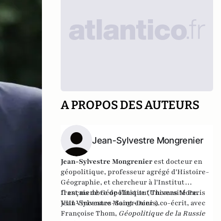
A PROPOS DES AUTEURS
Jean-Sylvestre Mongrenier
Jean-Sylvestre Mongrenier
est docteur en
géopolitique, professeur agrégé d'Histoire-
Géographie, et chercheur à l'Institut
français de Géopolitique (Université Paris
Il est membre de l
'Institut Thomas More
.
VIII Vincennes-Saint-Denis).
Jean-Sylvestre Mongrenier a co-écrit, avec
Françoise Thom,
Géopolitique de la Russie