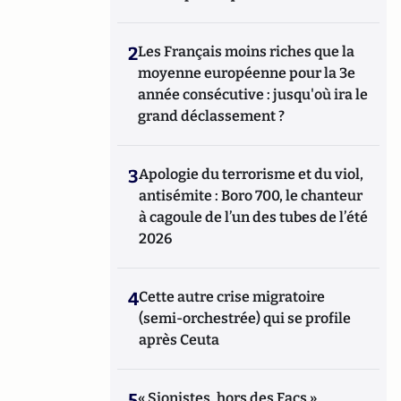
2
Les Français moins riches que la
moyenne européenne pour la 3e
année consécutive : jusqu'où ira le
grand déclassement ?
3
Apologie du terrorisme et du viol,
antisémite : Boro 700, le chanteur
à cagoule de l’un des tubes de l’été
2026
4
Cette autre crise migratoire
(semi-orchestrée) qui se profile
après Ceuta
5
« Sionistes, hors des Facs »,