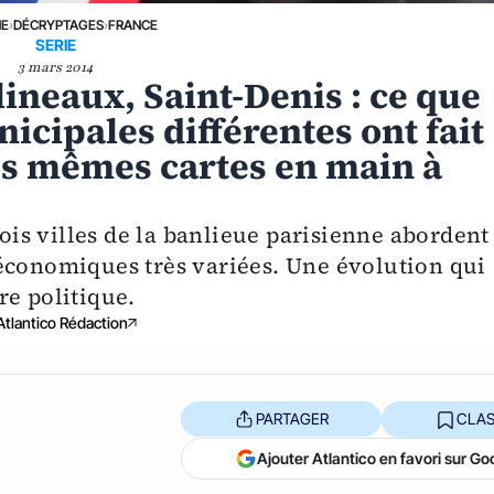
NE
›
DÉCRYPTAGES
›
FRANCE
SERIE
3 mars 2014
lineaux, Saint-Denis : ce que
icipales différentes ont fait
les mêmes cartes en main à
rois villes de la banlieue parisienne abordent
économiques très variées. Une évolution qui
re politique.
Atlantico Rédaction
PARTAGER
CLAS
Ajouter Atlantico en favori sur Go