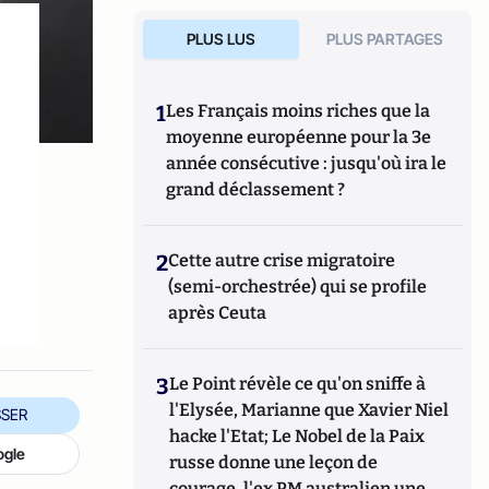
PLUS LUS
PLUS PARTAGES
1
Les Français moins riches que la
moyenne européenne pour la 3e
année consécutive : jusqu'où ira le
grand déclassement ?
2
Cette autre crise migratoire
(semi-orchestrée) qui se profile
après Ceuta
3
Le Point révèle ce qu'on sniffe à
l'Elysée, Marianne que Xavier Niel
SER
hacke l'Etat; Le Nobel de la Paix
ogle
russe donne une leçon de
courage, l'ex PM australien une