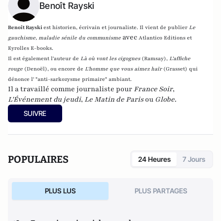
Benoît Rayski
Benoît Rayski
est historien, écrivain et journaliste. Il vient de publier
Le
avec
gauchisme, maladie sénile du communisme
Atlantico Editions et
Eyrolles E-books.
Il est également l'auteur de
Là où vont les cigognes
(Ramsay),
L'affiche
rouge
(Denoël), ou encore de
L'homme que vous aimez haïr
(Grasset)
qui
dénonce l' "anti-sarkozysme primaire" ambiant.
Il a travaillé comme journaliste pour
France Soir
,
L'Événement du jeudi
,
Le Matin de Paris
ou
Globe
.
SUIVRE
POPULAIRES
24 Heures
7 Jours
PLUS LUS
PLUS PARTAGES