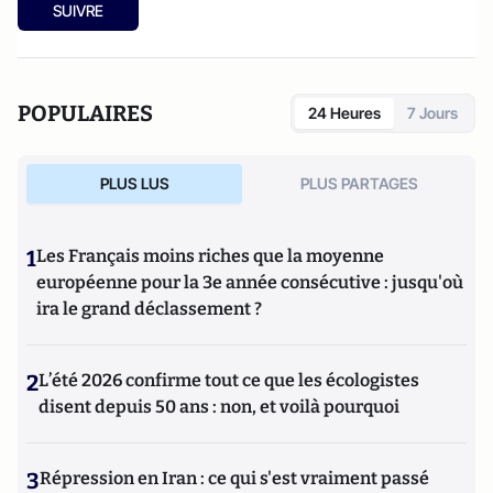
publié
Sarkozy, itinéraire d'une ambition
(Editions
SUIVRE
l'Archipel, 2003). Elle a également réalisé les documentaires
Femme députée, un homme comme les autres ?
(2014) et
Bruno Le Maire, l'Affranchi
(2015).
POPULAIRES
24 Heures
7 Jours
PLUS LUS
PLUS PARTAGES
1
Les Français moins riches que la moyenne
européenne pour la 3e année consécutive : jusqu'où
ira le grand déclassement ?
2
L’été 2026 confirme tout ce que les écologistes
disent depuis 50 ans : non, et voilà pourquoi
3
Répression en Iran : ce qui s'est vraiment passé