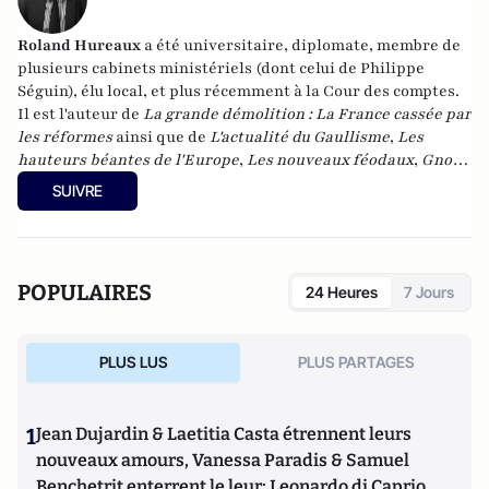
Roland Hureaux
a été universitaire, diplomate, membre de
plusieurs cabinets ministériels (dont celui de Philippe
Séguin), élu local, et plus récemment à la Cour des comptes.
Il est l'auteur de
La grande démolition : La France cassée par
les réformes
ainsi que de
L'actualité du Gaullisme
,
Les
hauteurs béantes de l'Europe
,
Les nouveaux féodaux
,
Gnose
et gnostiques des origines à nos jours
.
SUIVRE
POPULAIRES
24 Heures
7 Jours
PLUS LUS
PLUS PARTAGES
1
Jean Dujardin & Laetitia Casta étrennent leurs
nouveaux amours, Vanessa Paradis & Samuel
Benchetrit enterrent le leur; Leonardo di Caprio