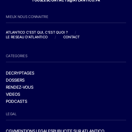
TOUSLESCONTACTS@ATLANTICO.FR
MIEUX NOUS CONNAITRE
ATLANTICO C'EST QUI, C'EST QUOI ?
/
LE RESEAU D'ATLANTICO
/
CONTACT
CATEGORIES
DECRYPTAGES
DOSSIERS
RENDEZ-VOUS
VIDEOS
PODCASTS
LEGAL
CGV
MENTIONS LEGALES
PUBLICITE SUR ATLANTICO