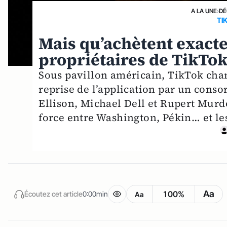
A LA UNE
›
DÉ
TI
Mais qu’achètent exact
propriétaires de TikTok
Sous pavillon américain, TikTok chan
reprise de l’application par un conso
Ellison, Michael Dell et Rupert Murdo
force entre Washington, Pékin… et le
Aa
100%
Écoutez cet article
0:00min
Aa