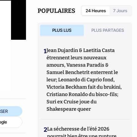
POPULAIRES
24 Heures
7 Jours
PLUS LUS
PLUS PARTAGES
1
Jean Dujardin & Laetitia Casta
étrennent leurs nouveaux
amours, Vanessa Paradis &
Samuel Benchetrit enterrent le
leur; Leonardo di Caprio fond,
Victoria Beckham fait du brukini,
Cristiano Ronaldo du bisco-fils;
Suri ex Cruise joue du
Shakespeare queer
SER
ogle
2
La sécheresse de l’été 2026
pourrait bien être une rupture