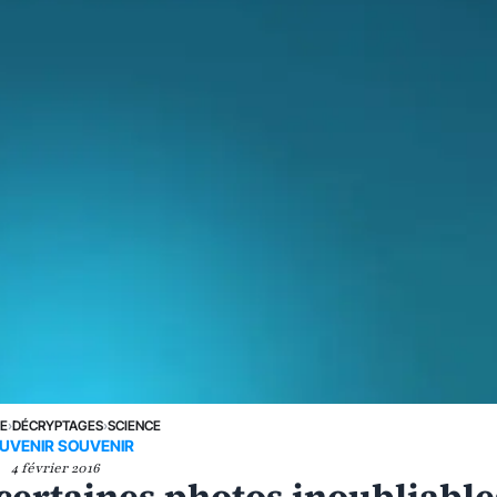
NE
›
DÉCRYPTAGES
›
SCIENCE
UVENIR SOUVENIR
4 février 2016