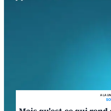
A LA U
SO