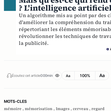
Mais qu'est-ce qui rend
? L'intelligence artific
Un algorithme mis au point par des 
d'améliorer la compréhension du trai
répertoriant les éléments mémorisab
révolutionner les techniques de trava
la publicité.
Aa
100%
Écoutez cet article
0:00min
Aa
MOTS-CLES
mémoire ,
mémorisation ,
Images ,
cerveau ,
regard