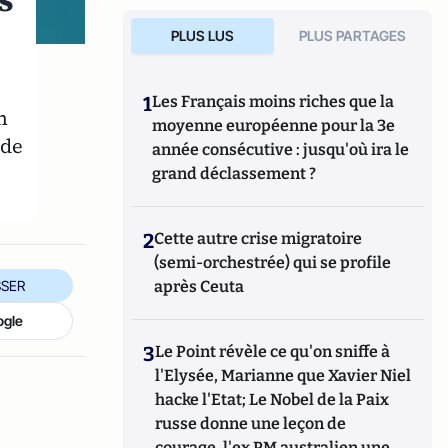
s
PLUS LUS
PLUS PARTAGES
1
Les Français moins riches que la
n
moyenne européenne pour la 3e
 de
année consécutive : jusqu'où ira le
grand déclassement ?
2
Cette autre crise migratoire
(semi-orchestrée) qui se profile
SER
après Ceuta
ogle
3
Le Point révèle ce qu'on sniffe à
l'Elysée, Marianne que Xavier Niel
hacke l'Etat; Le Nobel de la Paix
russe donne une leçon de
courage, l'ex PM australien une