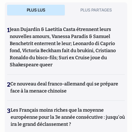
Civilisations, et la revue américaine The Postil Magazine,
PLUS LUS
PLUS PARTAGES
occasionnellement à Politique Internationale, et collabore
régulièrement avec Atlantico, Causeur, Contrepoints et
L’Opinion. Il tient depuis 2014 un blog intitulé
1
Jean Dujardin & Laetitia Casta étrennent leurs
Historionomie, dont la version actuelle est disponible à
l’adresse internet historionomie.net, dans lequel il publie
nouvelles amours, Vanessa Paradis & Samuel
régulièrement des analyses géopolitiques basées sur ou
Benchetrit enterrent le leur; Leonardo di Caprio
dans la continuité de ses travaux, et fait la promotion de ses
fond, Victoria Beckham fait du brukini, Cristiano
livres.
Ronaldo du bisco-fils; Suri ex Cruise joue du
Shakespeare queer
2
Ce nouveau deal franco-allemand qui se prépare
face à la menace chinoise
3
Les Français moins riches que la moyenne
européenne pour la 3e année consécutive : jusqu'où
ira le grand déclassement ?