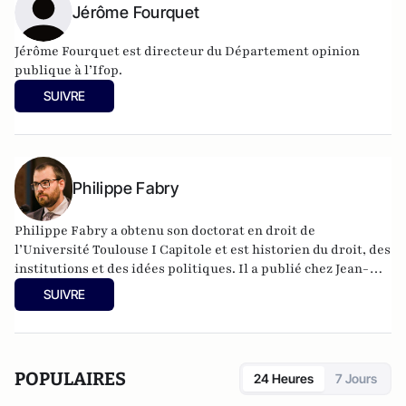
Jérôme Fourquet
Jérôme Fourquet est directeur du Département opinion
publique à l’
Ifop
.
SUIVRE
Philippe Fabry
Philippe Fabry a obtenu son doctorat en droit de
l’Université Toulouse I Capitole et est historien du droit, des
institutions et des idées politiques. Il a publié chez Jean-
Cyrille Godefroy Rome, du libéralisme au socialisme
SUIVRE
(2014, lauréat du prix Turgot du jeune talent en 2015, environ
2500 exemplaires vendus), Histoire du siècle à venir (2015),
Atlas des guerres à venir (2017) et La Structure de l’Histoire
(2018). En 2021, il publie Islamogauchisme, populisme et
POPULAIRES
24 Heures
7 Jours
nouveau clivage gauche-droite avec Léo Portal chez VA
Editions. Il a contribué plusieurs fois à la revue Histoire &