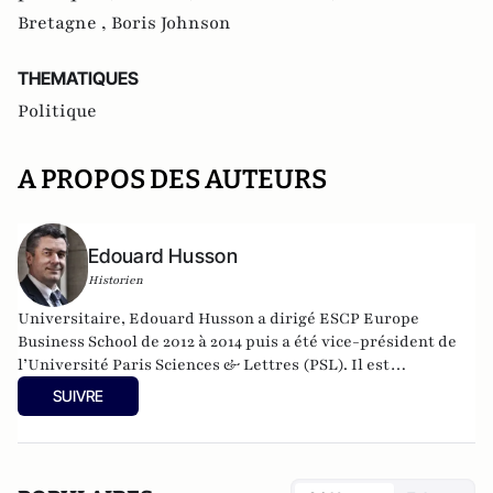
Bretagne ,
Boris Johnson
THEMATIQUES
Politique
A PROPOS DES AUTEURS
Edouard Husson
Historien
Universitaire, Edouard Husson a dirigé
ESCP Europe
Business School
de 2012 à 2014
puis a été vice-président de
l’Université Paris Sciences & Lettres (
PSL
). Il est
actuellement professeur à l’Institut Franco-Allemand
SUIVRE
d’Etudes Européennes (à l’Université de Cergy-Pontoise).
Spécialiste de l’histoire de l’Allemagne et de l’Europe, il
travaille en particulier sur la modernisation politique des
sociétés depuis la Révolution française. Il est l’auteur