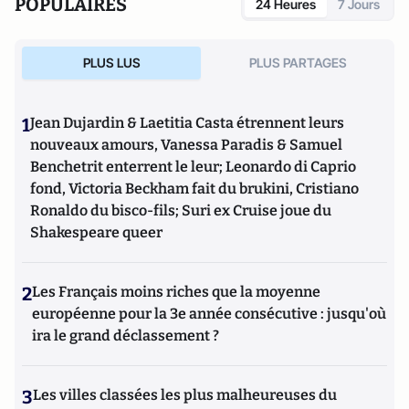
POPULAIRES
24 Heures
7 Jours
d’ouvrages et de nombreux articles sur l’histoire de
l’Allemagne depuis la Révolution française, l’histoire des
mondialisations, l’histoire de la monnaie, l’histoire du
PLUS LUS
PLUS PARTAGES
nazisme et des autres violences de masse au XXème siècle
ou l’histoire des relations internationales et des conflits
contemporains. Il écrit en ce moment une biographie de
1
Jean Dujardin & Laetitia Casta étrennent leurs
Benjamin Disraëli.
nouveaux amours, Vanessa Paradis & Samuel
Benchetrit enterrent le leur; Leonardo di Caprio
fond, Victoria Beckham fait du brukini, Cristiano
Ronaldo du bisco-fils; Suri ex Cruise joue du
Shakespeare queer
2
Les Français moins riches que la moyenne
européenne pour la 3e année consécutive : jusqu'où
ira le grand déclassement ?
3
Les villes classées les plus malheureuses du