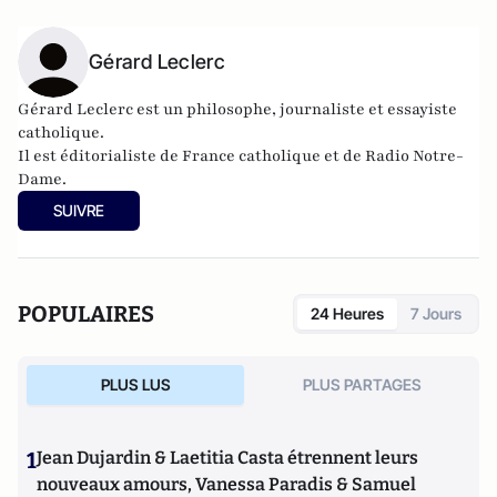
Gérard Leclerc
Gérard Leclerc est un philosophe, journaliste et essayiste
catholique.
Il est éditorialiste de
France catholique
et de
Radio Notre-
Dame
.
Il est l'auteur de l'
Abécédaire du temps présent (chroniques
SUIVRE
de la modernité ambiante)
, (L'œuvre éditions, 2011).
POPULAIRES
24 Heures
7 Jours
PLUS LUS
PLUS PARTAGES
1
Jean Dujardin & Laetitia Casta étrennent leurs
nouveaux amours, Vanessa Paradis & Samuel