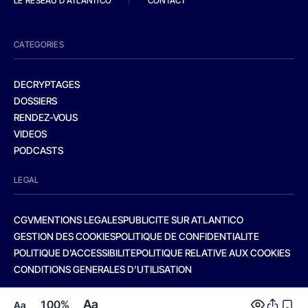
LE RESEAU D'ATLANTICO
/
CONTACT
CATEGORIES
DECRYPTAGES
DOSSIERS
RENDEZ-VOUS
VIDEOS
PODCASTS
LEGAL
CGV
MENTIONS LEGALES
PUBLICITE SUR ATLANTICO
GESTION DES COOKIES
POLITIQUE DE CONFIDENTIALITE
POLITIQUE D’ACCESSIBILITE
POLITIQUE RELATIVE AUX COOKIES
CONDITIONS GENERALES D’UTILISATION
Aa
100%
Aa