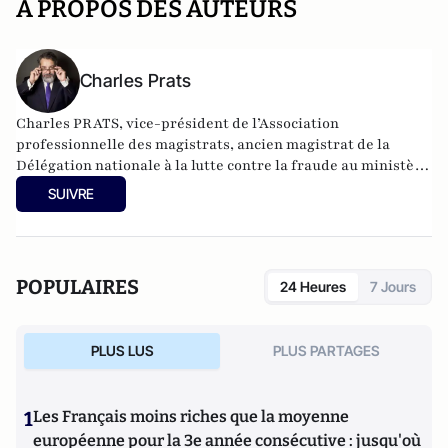
A PROPOS DES AUTEURS
Charles Prats
Charles PRATS, vice-président de l’Association
professionnelle des magistrats, ancien magistrat de la
Délégation nationale à la lutte contre la fraude au ministère
des finances.
SUIVRE
POPULAIRES
24 Heures
7 Jours
PLUS LUS
PLUS PARTAGES
1
Les Français moins riches que la moyenne
européenne pour la 3e année consécutive : jusqu'où