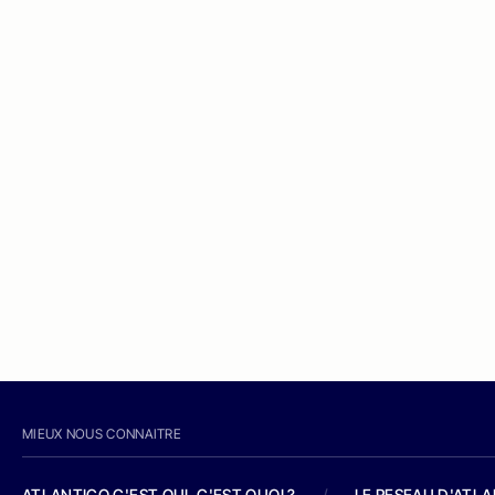
MIEUX NOUS CONNAITRE
ATLANTICO C'EST QUI, C'EST QUOI ?
/
LE RESEAU D'ATL