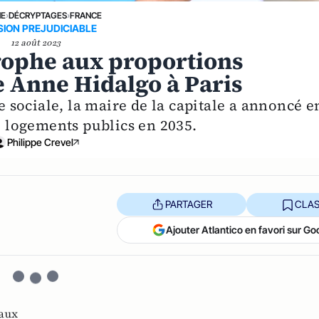
NE
›
DÉCRYPTAGES
›
FRANCE
SION PREJUDICIABLE
12 août 2023
trophe aux proportions
 Anne Hidalgo à Paris
ce sociale, la maire de la capitale a annoncé e
de logements publics en 2035.
Philippe Crevel
PARTAGER
CLAS
Ajouter Atlantico en favori sur Go
aux