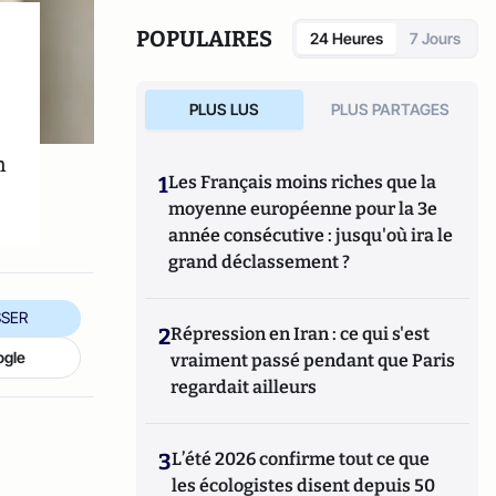
POPULAIRES
24 Heures
7 Jours
PLUS LUS
PLUS PARTAGES
n
1
Les Français moins riches que la
moyenne européenne pour la 3e
année consécutive : jusqu'où ira le
grand déclassement ?
SER
2
Répression en Iran : ce qui s'est
ogle
vraiment passé pendant que Paris
regardait ailleurs
3
L’été 2026 confirme tout ce que
les écologistes disent depuis 50