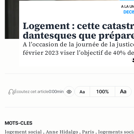
A LA U
DECI
Logement : cette catas
dantesques que prépare
A l’occasion de la journée de la justi
février 2023 viser l’objectif de 40% 
Aa
100%
Écoutez cet article
0:00min
Aa
MOTS-CLES
logement social ,
Anne Hidalgo ,
Paris ,
logements soci