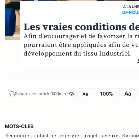
A LA UN
DIFFIC
Les vraies conditions de
Afin d'encourager et de favoriser la
pourraient être appliquées afin de ven
développement du tissu industriel.
Aa
100%
Écoutez cet article
0:00min
Aa
MOTS-CLES
Economie ,
industrie ,
énergie ,
projet ,
avenir ,
Emman