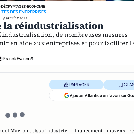
E
›
DÉCRYPTAGES
›
ECONOMIE
ULTES DES ENTREPRISES
5 janvier 2022
 la réindustrialisation
 réindustrialisation, de nombreuses mesures
ir en aide aux entreprises et pour faciliter l
Franck Evanno
PARTAGER
CLAS
Ajouter Atlantico en favori sur Go
uel Macron ,
tissu industriel ,
financement ,
moyens ,
re