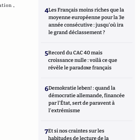
ation ,
4
Les Français moins riches que la
moyenne européenne pour la 3e
année consécutive : jusqu'où ira
le grand déclassement ?
5
Record du CAC 40 mais
croissance nulle : voilà ce que
révèle le paradoxe français
6
Demokratie leben! : quand la
démocratie allemande, financée
par l'État, sert de paravent à
l'extrémisme
7
Et si nos craintes sur les
habitudes de lecture de la