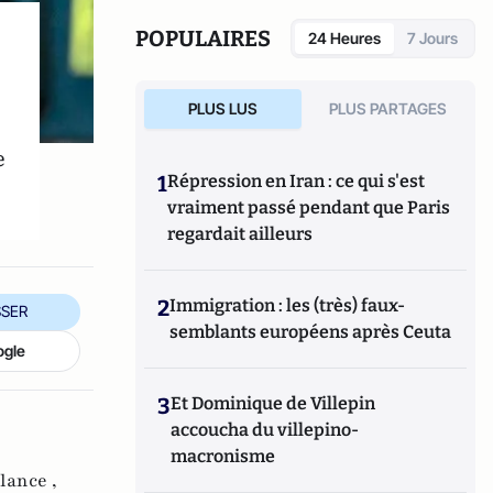
POPULAIRES
24 Heures
7 Jours
PLUS LUS
PLUS PARTAGES
e
1
Répression en Iran : ce qui s'est
vraiment passé pendant que Paris
regardait ailleurs
2
Immigration : les (très) faux-
SER
semblants européens après Ceuta
ogle
3
Et Dominique de Villepin
accoucha du villepino-
macronisme
lance ,