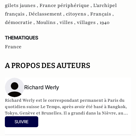
gilets jaunes ,
France périphérique ,
L'archipel
français ,
Déclassement ,
citoyens ,
Français ,
démocratie ,
Moulins ,
villes ,
villages ,
1940
THEMATIQUES
France
A PROPOS DES AUTEURS
Richard Werly
Richard Werly est le correspondant permanent à Paris du
quotidien suisse Le Temps, après avoir été basé à Bangkok,
Tokyo, Genève et Bruxelles. Il a grandi dans la Nièvre, au
pied de la ligne de démarcation. Souvent cités en référence
SUIVRE
par la presse française, ses articles et chroniques lui ont
valu, en 2020, de recevoir le prix Jean Dumur, l'un des plus