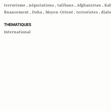
terrorisme ,
négociations ,
talibans ,
Afghanistan ,
Kab
financement ,
Doha ,
Moyen-Orient ,
terroristes ,
dial
THEMATIQUES
International