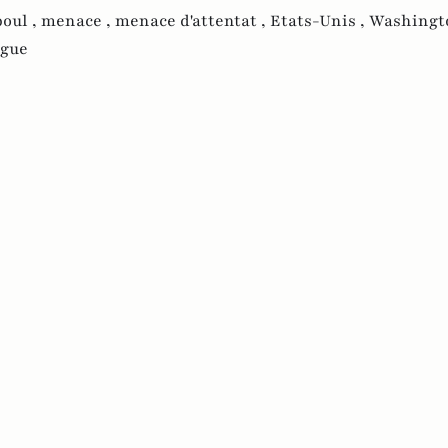
oul ,
menace ,
menace d'attentat ,
Etats-Unis ,
Washingto
ogue