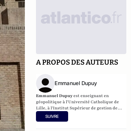
A PROPOS DES AUTEURS
Emmanuel Dupuy
Emmanuel Dupuy
est enseignant en
géopolitique à l'Université Catholique de
Lille, à l'Institut Supérieur de gestion de
Paris, à l'école des Hautes Études
SUIVRE
Internationales et Politiques. Il est
également président de l'Institut