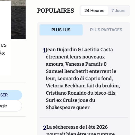
Prospective et Sécurité en Europe (IPSE).
POPULAIRES
24 Heures
7 Jours
PLUS LUS
PLUS PARTAGES
des
1
Jean Dujardin & Laetitia Casta
és
étrennent leurs nouveaux
amours, Vanessa Paradis &
Samuel Benchetrit enterrent le
leur; Leonardo di Caprio fond,
Victoria Beckham fait du brukini,
Cristiano Ronaldo du bisco-fils;
SER
Suri ex Cruise joue du
ogle
Shakespeare queer
2
La sécheresse de l’été 2026
pourrait bien être une rupture