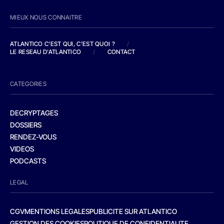
MIEUX NOUS CONNAITRE
ATLANTICO C'EST QUI, C'EST QUOI ?
/
LE RESEAU D'ATLANTICO
/
CONTACT
CATEGORIES
DECRYPTAGES
DOSSIERS
RENDEZ-VOUS
VIDEOS
PODCASTS
LEGAL
CGV
MENTIONS LEGALES
PUBLICITE SUR ATLANTICO
GESTION DES COOKIES
POLITIQUE DE CONFIDENTIALITE