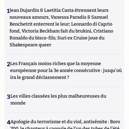
1
Jean Dujardin & Laetitia Casta étrennent leurs
nouveaux amours, Vanessa Paradis & Samuel
Benchetrit enterrent le leur; Leonardo di Caprio
fond, Victoria Beckham fait du brukini, Cristiano
Ronaldo du bisco-fils; Suri ex Cruise joue du
Shakespeare queer
2
Les Français moins riches que la moyenne
européenne pour la 3e année consécutive : jusqu'où
ira le grand déclassement ?
3
Les villes classées les plus malheureuses du
monde
4
Apologie du terrorisme et du viol, antisémite : Boro
700, le chanteur à cagoule de l’un des tubes de l’été