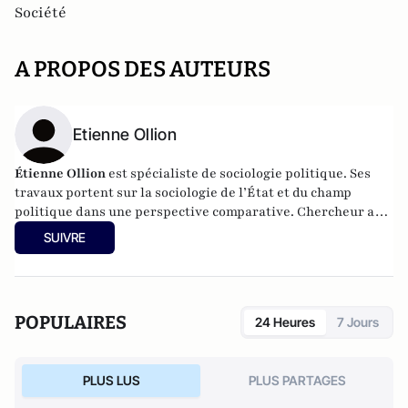
Société
A PROPOS DES AUTEURS
Etienne Ollion
Étienne Ollion
est spécialiste de sociologie politique. Ses
travaux portent sur la sociologie de l’État et du champ
politique dans une perspective comparative. Chercheur au
CNRS (université de Strasbourg), il est régulièrement invité
SUIVRE
à enseigner dans différentes universités françaises et
étrangères.
POPULAIRES
24 Heures
7 Jours
PLUS LUS
PLUS PARTAGES