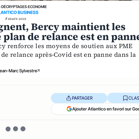
E
›
DÉCRYPTAGES
›
ECONOMIE
LANTICO BUSINESS
8 mars 2021
ignent, Bercy maintient les
e plan de relance est en pann
ercy renforce les moyens de soutien aux PME
an de relance après-Covid est en panne dans la
ean-Marc Sylvestre
PARTAGER
CLAS
Ajouter Atlantico en favori sur Go