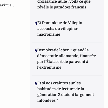
croissance nulle : voilà ce que
avirus ,
révèle le paradoxe français
4
Et Dominique de Villepin
accoucha du villepino-
macronisme
5
Demokratie leben! : quand la
démocratie allemande, financée
par l'État, sert de paravent à
l'extrémisme
6
Et si nos craintes sur les
habitudes de lecture de la
génération Z étaient largement
infondées ?