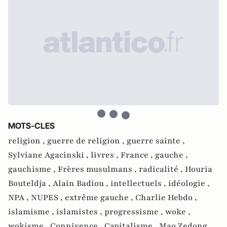
MOTS-CLES
religion ,
guerre de religion ,
guerre sainte ,
Sylviane Agacinski ,
livres ,
France ,
gauche ,
gauchisme ,
Frères musulmans ,
radicalité ,
Houria
Bouteldja ,
Alain Badiou ,
intellectuels ,
idéologie ,
NPA ,
NUPES ,
extrême gauche ,
Charlie Hebdo ,
islamisme ,
islamistes ,
progressisme ,
woke ,
wokisme ,
Connivence ,
Capitalisme ,
Mao Zedong ,