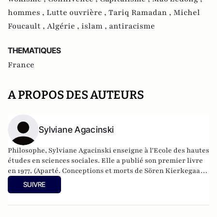
hommes ,
Lutte ouvrière ,
Tariq Ramadan ,
Michel
Foucault ,
Algérie ,
islam ,
antiracisme
THEMATIQUES
France
A PROPOS DES AUTEURS
Sylviane Agacinski
Philosophe, Sylviane Agacinski enseigne à l'Ecole des hautes
études en sciences sociales. Elle a publié son premier livre
en 1977, (Aparté. Conceptions et morts de Sören Kierkegaard
) chez Aubier-Montaigne, dans la collection "La philosophie
SUIVRE
en effet", dirigée par Jacques Derrida. Après sa Politique des
sexes (1998 Seuil et 2001 POINTS), Le Passeur de Temps
(2000 Seuil), son Journal interrompu. 25 janvier-25 mai 2002