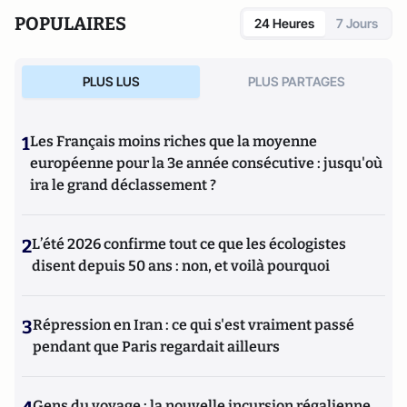
(Seuil 2002), Sylviane Agacinski a proposé sa Métaphysique
POPULAIRES
24 Heures
7 Jours
des sexes (Seuil 2005).
PLUS LUS
PLUS PARTAGES
1
Les Français moins riches que la moyenne
européenne pour la 3e année consécutive : jusqu'où
ira le grand déclassement ?
2
L’été 2026 confirme tout ce que les écologistes
disent depuis 50 ans : non, et voilà pourquoi
3
Répression en Iran : ce qui s'est vraiment passé
pendant que Paris regardait ailleurs
Gens du voyage : la nouvelle incursion régalienne