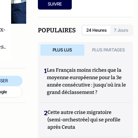
Studyrama, 2026) mais également
La
SUIVRE
Moldavie à la croisée des mondes
(avec
Josette Durrieu) ainsi que
Les chemins de
l’Etat de droit, la voie étroite des pays entre
Europe et Russie
. Il est le créateur avec
x-
POPULAIRES
24 Heures
7 Jours
Cyrille Bret du blog
Eurasia Prospective
.
s.
PLUS LUS
PLUS PARTAGES
1
Les Français moins riches que la
moyenne européenne pour la 3e
SER
année consécutive : jusqu'où ira le
ogle
grand déclassement ?
2
Cette autre crise migratoire
(semi-orchestrée) qui se profile
après Ceuta