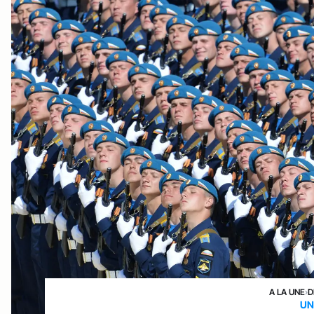
A LA UNE
›
D
UN