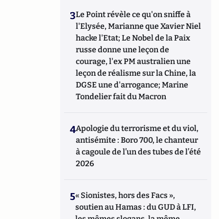
3
Le Point révèle ce qu'on sniffe à
l'Elysée, Marianne que Xavier Niel
hacke l'Etat; Le Nobel de la Paix
russe donne une leçon de
courage, l'ex PM australien une
leçon de réalisme sur la Chine, la
DGSE une d'arrogance; Marine
Tondelier fait du Macron
4
Apologie du terrorisme et du viol,
antisémite : Boro 700, le chanteur
à cagoule de l’un des tubes de l’été
2026
5
« Sionistes, hors des Facs »,
soutien au Hamas : du GUD à LFI,
les mêmes slogans, la même