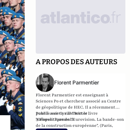
A PROPOS DES AUTEURS
Florent Parmentier
Florent Parmentier est enseignant à
Sciences Po et chercheur associé au Centre
de géopolitique de HEC. Il a récemment
publié avec Cyrille Bret le livre
Pour le suivre sur Twitter :
"Géopolitique de l'Eurovision. La bande-son
@FlorentParmenti
de la construction européenne", (Paris,