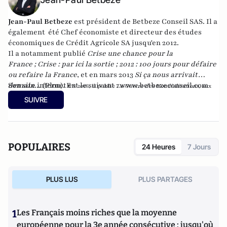
Jean-Paul Betbeze
est président de Betbeze Conseil SAS. Il a
également été Chef économiste et directeur des études
économiques de Crédit Agricole SA jusqu'en 2012.
Il a notamment publié
Crise une chance pour la
France
;
Crise : par ici la sortie
;
2012 : 100 jours pour défaire
ou refaire la France
, et en mars 2013
Si ça nous arrivait
demain...
Son site internet est le suivant :
(Plon). En
www.betbezeconseil.com
2016, il publie
La Guerre des Mondialisations
, aux
et en 2017 "La France, ce malade imaginaire"
éditions
Economica
SUIVRE
chez le même éditeur.
POPULAIRES
24 Heures
7 Jours
PLUS LUS
PLUS PARTAGES
1
Les Français moins riches que la moyenne
européenne pour la 3e année consécutive : jusqu'où