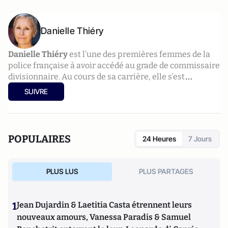
Danielle Thiéry
Danielle Thiéry
est l’une des premières femmes de la
police française à avoir accédé au grade de commissaire
divisionnaire. Au cours de sa carrière, elle s’est
intéressée aux mineurs en danger en passant par la
SUIVRE
police criminelle ou bien encore la lutte antiterroriste
ciblée sur le transport aérien et ferroviaire. Danielle
Thiéry a travaillé à l’écriture de la série télévisée Quai
n° 1 (France 2). Elle a écrit de nombreux ouvrages
POPULAIRES
24 Heures
7 Jours
notamment des polars et des romans policiers
jeunesses. Danielle Thiéry a été récompensée à de
nombreuses reprises par des prix. Elle a notamment
PLUS LUS
PLUS PARTAGES
obtenu le Prix du Quai des orfèvres 2013 pour son
roman Des clous dans le coeur (Fayard).
1
Jean Dujardin & Laetitia Casta étrennent leurs
nouveaux amours, Vanessa Paradis & Samuel