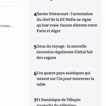
4
Xavier Driencourt : l’arrestation
du chef de la DZ Mafia ne signe
qu’une vraie-fausse détente entre
cisme ,
Paris et Alger
5
Gens du voyage : la nouvelle
incursion régalienne d'Attal fait
des vagues
6
Ces quatre pays asiatiques qui
misent sur l’IA pour renverser la
table
7
Et Dominique de Villepin
accoucha du villepino-