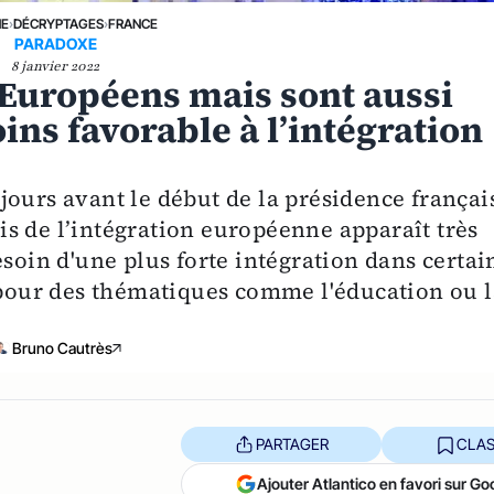
NE
›
DÉCRYPTAGES
›
FRANCE
PARADOXE
8 janvier 2022
 Européens mais sont aussi
ns favorable à l’intégration
jours avant le début de la présidence françai
-vis de l’intégration européenne apparaît très
esoin d'une plus forte intégration dans certai
s pour des thématiques comme l'éducation ou l
Bruno Cautrès
PARTAGER
CLAS
Ajouter Atlantico en favori sur Go