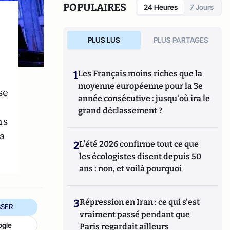
politique, le vote et les élections. Il a
POPULAIRES
24 Heures
7 Jours
développé d’autres directions de recherche
mettant en évidence les clivages sociaux et
politiques liés à l’Europe et à l’intégration
PLUS LUS
PLUS PARTAGES
européenne dans les électorats et les
opinions publiques. Il est notamment
l'auteur de
Les européens aiment-ils
1
Les Français moins riches que la
(toujours) l'Europe ?
(éditions de La
moyenne européenne pour la 3e
Documentation Française, 2014) et
Histoire
se
année consécutive : jusqu'où ira le
d’une révolution électorale (2015-2018)
avec
Anne Muxel (Classiques Garnier, 2019).
grand déclassement ?
ns
a
2
L’été 2026 confirme tout ce que
les écologistes disent depuis 50
ans : non, et voilà pourquoi
3
Répression en Iran : ce qui s'est
SER
vraiment passé pendant que
ogle
Paris regardait ailleurs