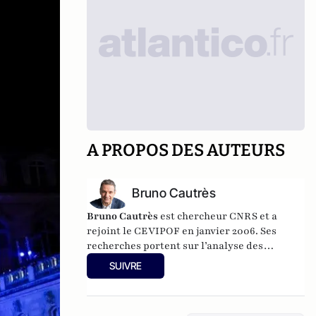
A PROPOS DES AUTEURS
Bruno Cautrès
Bruno Cautrès
est chercheur CNRS et a
rejoint le CEVIPOF en janvier 2006. Ses
recherches portent sur l’analyse des
comportements et des attitudes politiques.
SUIVRE
Au cours des années récentes, il a participé à
différentes recherches françaises ou
européennes portant sur la participation