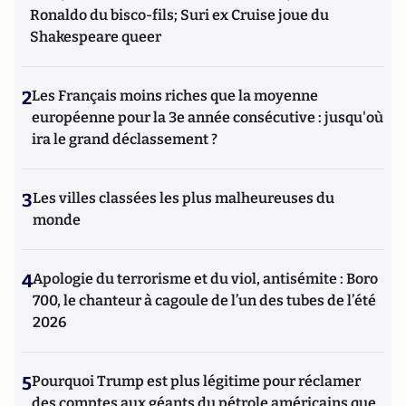
Ronaldo du bisco-fils; Suri ex Cruise joue du
Shakespeare queer
2
Les Français moins riches que la moyenne
européenne pour la 3e année consécutive : jusqu'où
ira le grand déclassement ?
3
Les villes classées les plus malheureuses du
monde
4
Apologie du terrorisme et du viol, antisémite : Boro
700, le chanteur à cagoule de l’un des tubes de l’été
2026
5
Pourquoi Trump est plus légitime pour réclamer
des comptes aux géants du pétrole américains que