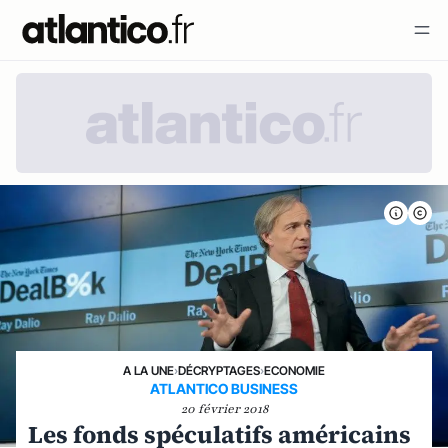
A LA UNE
›
DÉCRYPTAGES
›
ECONOMIE
ATLANTICO BUSINESS
20 février 2018
Les fonds spéculatifs américains