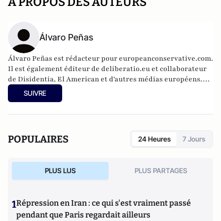
A PROPOS DES AUTEURS
Álvaro Peñas
Álvaro Peñas est rédacteur pour europeanconservative.com.
Il est également éditeur de deliberatio.eu et collaborateur
de Disidentia, El American et d'autres médias européens.
Analyste international spécialisé en Europe de l'Est pour la
SUIVRE
chaîne de télévision 7NN, il est aussi auteur chez SND
Editores.
POPULAIRES
24 Heures
7 Jours
PLUS LUS
PLUS PARTAGES
1
Répression en Iran : ce qui s'est vraiment passé
pendant que Paris regardait ailleurs