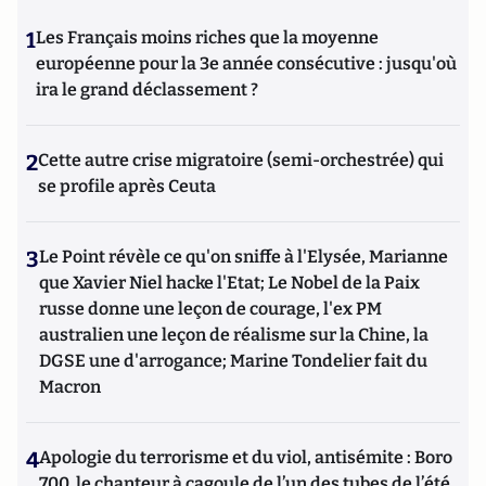
1
Les Français moins riches que la moyenne
européenne pour la 3e année consécutive : jusqu'où
ira le grand déclassement ?
2
Cette autre crise migratoire (semi-orchestrée) qui
se profile après Ceuta
3
Le Point révèle ce qu'on sniffe à l'Elysée, Marianne
que Xavier Niel hacke l'Etat; Le Nobel de la Paix
russe donne une leçon de courage, l'ex PM
australien une leçon de réalisme sur la Chine, la
DGSE une d'arrogance; Marine Tondelier fait du
Macron
4
Apologie du terrorisme et du viol, antisémite : Boro
700, le chanteur à cagoule de l’un des tubes de l’été