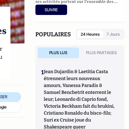
ses activités portent sur l’ensemble des
débats de régulation des réseaux et
SUIVRE
contenus numériques menés devant les
institutions européennes, françaises et
américaines.
es
POPULAIRES
24 Heures
7 Jours
r
PLUS LUS
PLUS PARTAGES
u
1
Jean Dujardin & Laetitia Casta
étrennent leurs nouveaux
amours, Vanessa Paradis &
Samuel Benchetrit enterrent le
SER
leur; Leonardo di Caprio fond,
Victoria Beckham fait du brukini,
ogle
Cristiano Ronaldo du bisco-fils;
Suri ex Cruise joue du
Shakespeare queer