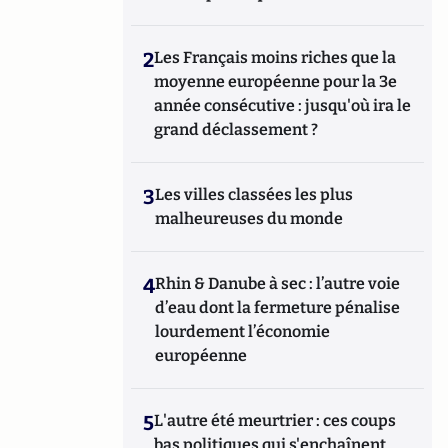
2
Les Français moins riches que la
moyenne européenne pour la 3e
année consécutive : jusqu'où ira le
grand déclassement ?
3
Les villes classées les plus
malheureuses du monde
4
Rhin & Danube à sec : l’autre voie
d’eau dont la fermeture pénalise
lourdement l’économie
européenne
5
L'autre été meurtrier : ces coups
bas politiques qui s'enchaînent