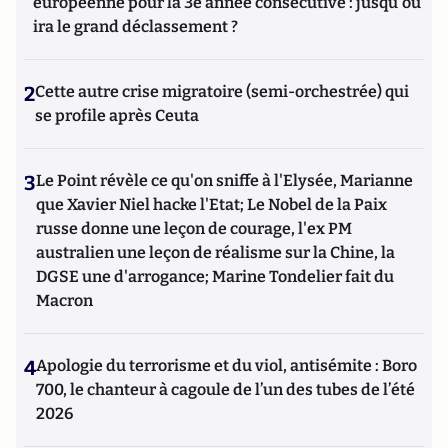
européenne pour la 3e année consécutive : jusqu'où
ira le grand déclassement ?
2
Cette autre crise migratoire (semi-orchestrée) qui
se profile après Ceuta
3
Le Point révèle ce qu'on sniffe à l'Elysée, Marianne
que Xavier Niel hacke l'Etat; Le Nobel de la Paix
russe donne une leçon de courage, l'ex PM
australien une leçon de réalisme sur la Chine, la
DGSE une d'arrogance; Marine Tondelier fait du
Macron
4
Apologie du terrorisme et du viol, antisémite : Boro
700, le chanteur à cagoule de l’un des tubes de l’été
2026