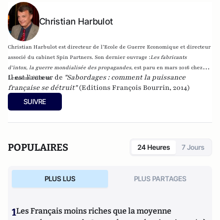
Christian Harbulot
Christian Harbulot est directeur de l’Ecole de Guerre Economique et directeur
associé du cabinet Spin Partners. Son dernier ouvrage :
Les fabricants
d’intox
,
la guerre mondialisée des propagandes
, est paru en mars 2016 chez
Il est l'auteur de
"Sabordages : comment la puissance
Lemieux éditeur.
française se détruit"
(Editions François Bourrin, 2014)
SUIVRE
POPULAIRES
24 Heures
7 Jours
PLUS LUS
PLUS PARTAGES
1
Les Français moins riches que la moyenne