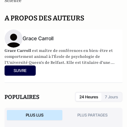
Science
A PROPOS DES AUTEURS
Grace Carroll
Grace Carroll
est maître de conférences en bien-être et
comportement animal à l'École de psychologie de
l'Université Queen's de Belfast. Elle est titulaire d'une
licence en psychologie appliquée avec mention très bien
SUIVRE
(2011) et d'une maîtrise en comportement et bien-être
animal avec distinction (2012). En 2017, elle a obtenu un
doctorat en sciences du bien-être des animaux d'élevage.
POPULAIRES
24 Heures
7 Jours
PLUS LUS
PLUS PARTAGES