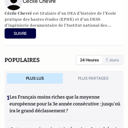
Cécile Chevré
Cécile Chevré
est titulaire d’un DEA d’histoire de l’Ecole
pratique des hautes études (EPHE) et d’un DESS
d’ingénierie documentaire de l’Institut national des
techniques de documentation (INTD). Elle rédige chaque
SUIVRE
jour
la Quotidienne d'Agora
, un éclairage lucide et concis sur
tous les domaines de la finance.
POPULAIRES
24 Heures
7 Jours
PLUS LUS
PLUS PARTAGES
1
Les Français moins riches que la moyenne
européenne pour la 3e année consécutive : jusqu'où
ira le grand déclassement ?