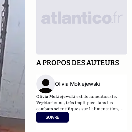
A PROPOS DES AUTEURS
Olivia Mokiejewski
Olivia Mokiejewski
est documentariste.
Végétarienne, très impliquée dans les
combats scientifiques sur l’alimentation,
l’environnement et la souffrance animale, sa
SUIVRE
ténacité lui a valu le surnom de
« L’emmerdeuse »