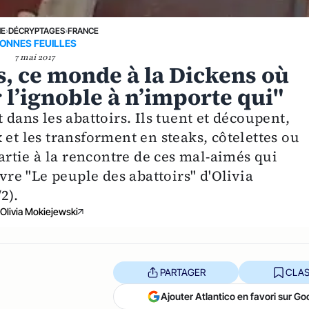
NE
›
DÉCRYPTAGES
›
FRANCE
ONNES FEUILLES
7 mai 2017
s, ce monde à la Dickens où
r l’ignoble à n’importe qui"
 dans les abattoirs. Ils tuent et découpent,
 et les transforment en steaks, côtelettes ou
partie à la rencontre de ces mal-aimés qui
ivre "Le peuple des abattoirs" d'Olivia
2).
Olivia Mokiejewski
PARTAGER
CLAS
Ajouter Atlantico en favori sur Go