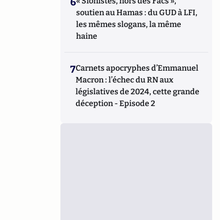
6
« Sionistes, hors des Facs »,
soutien au Hamas : du GUD à LFI,
les mêmes slogans, la même
haine
7
Carnets apocryphes d’Emmanuel
Macron : l’échec du RN aux
législatives de 2024, cette grande
déception - Episode 2