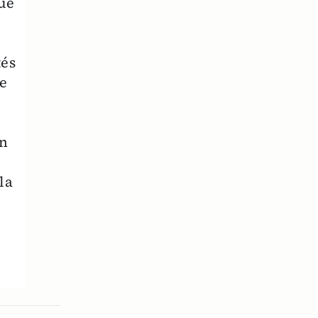
que
tés
ce
un
la