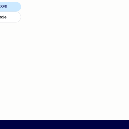
SER
ogle