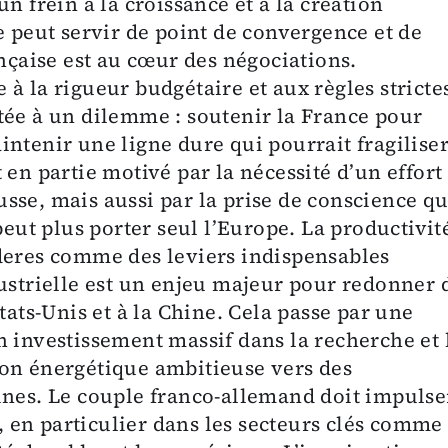
n frein à la croissance et à la création
e peut servir de point de convergence et de
ançaise est au cœur des négociations.
à la rigueur budgétaire et aux règles stricte
tée à un dilemme : soutenir la France pour
ntenir une ligne dure qui pourrait fragilise
 en partie motivé par la nécessité d’un effort
sse, mais aussi par la prise de conscience q
t plus porter seul l’Europe. La productivit
deres comme des leviers indispensables
dustrielle est un enjeu majeur pour redonner 
tats-Unis et à la Chine. Cela passe par une
n investissement massif dans la recherche et 
ion énergétique ambitieuse vers des
ines. Le couple franco-allemand doit impulse
en particulier dans les secteurs clés comme