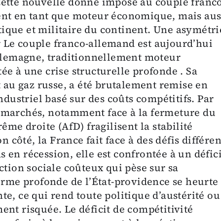
Cette nouvelle donne impose au couple franco
ent en tant que moteur économique, mais aus
itique et militaire du continent. Une asymétri
 Le couple franco-allemand est aujourd’hui
Allemagne, traditionnellement moteur
e à une crise structurelle profonde . Sa
u gaz russe, a été brutalement remise en
ndustriel basé sur des coûts compétitifs. Par
ses marchés, notamment face à la fermeture du
ême droite (AfD) fragilisent la stabilité
n côté, la France fait face à des défis différen
as en récession, elle est confrontée à un défic
ction sociale coûteux qui pèse sur sa
orme profonde de l’État-providence se heurte
e, ce qui rend toute politique d’austérité ou
nt risquée. Le déficit de compétitivité