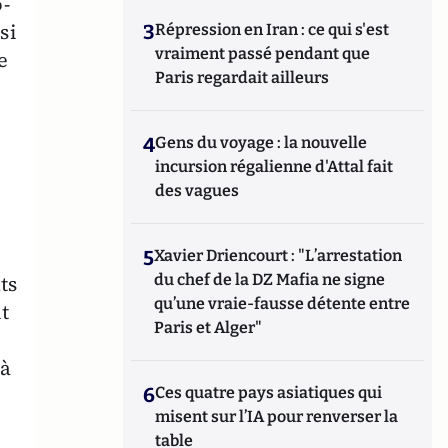
-
si
3
Répression en Iran : ce qui s'est
vraiment passé pendant que
e
Paris regardait ailleurs
4
Gens du voyage : la nouvelle
incursion régalienne d'Attal fait
des vagues
5
Xavier Driencourt : "L’arrestation
ts
du chef de la DZ Mafia ne signe
qu’une vraie-fausse détente entre
it
Paris et Alger"
 à
6
Ces quatre pays asiatiques qui
misent sur l’IA pour renverser la
table