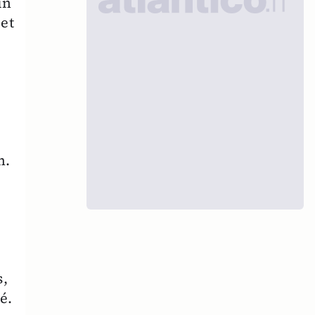
un
et
n
n.
s,
é.