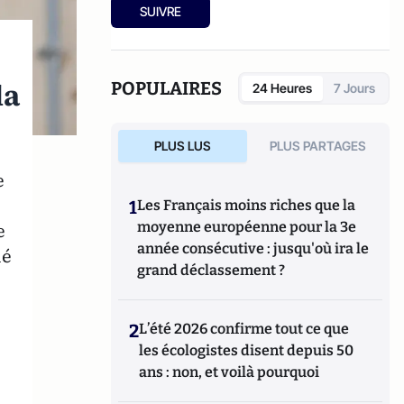
SUIVRE
la
POPULAIRES
24 Heures
7 Jours
PLUS LUS
PLUS PARTAGES
e
1
Les Français moins riches que la
e
moyenne européenne pour la 3e
année consécutive : jusqu'où ira le
lé
grand déclassement ?
2
L’été 2026 confirme tout ce que
les écologistes disent depuis 50
ans : non, et voilà pourquoi