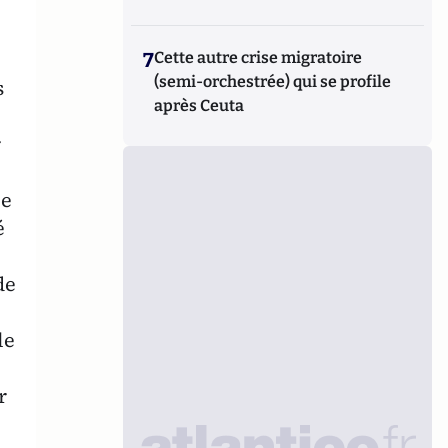
7
Cette autre crise migratoire
(semi-orchestrée) qui se profile
s
après Ceuta
r
ue
é
de
le
r