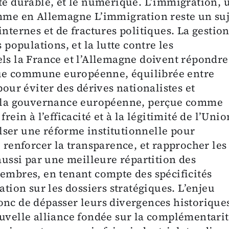
ité durable, et le numérique. L’immigration, 
omme en Allemagne L’immigration reste un suj
nternes et de fractures politiques. La gestio
 populations, et la lutte contre les
els la France et l’Allemagne doivent répondre
ue commune européenne, équilibrée entre
pour éviter des dérives nationalistes et
n, la gouvernance européenne, perçue comme
rein à l’efficacité et à la légitimité de l’Unio
ser une réforme institutionnelle pour
, renforcer la transparence, et rapprocher les
 aussi par une meilleure répartition des
membres, en tenant compte des spécificités
ation sur les dossiers stratégiques. L’enjeu
onc de dépasser leurs divergences historique
ouvelle alliance fondée sur la complémentarit