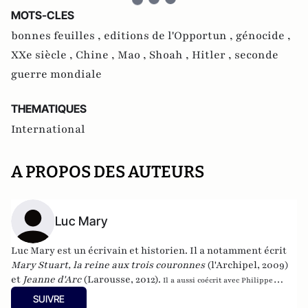
MOTS-CLES
bonnes feuilles ,
editions de l'Opportun ,
génocide ,
XXe siècle ,
Chine ,
Mao ,
Shoah ,
Hitler ,
seconde
guerre mondiale
THEMATIQUES
International
A PROPOS DES AUTEURS
Luc Mary
Luc Mary est un écrivain et historien. Il a notamment écrit
Mary Stuart, la reine aux trois couronnes
(l'Archipel, 2009
)
et
Jeanne d'Arc
(Larousse, 2012).
Il a aussi coécrit avec Philippe
Valode
Et si... Napoléon avait triomphé à Waterloo ?
L'histoire de France revue
SUIVRE