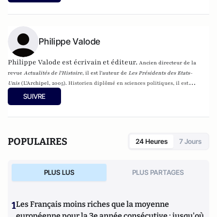
et corrigée en 40 uchronies
(Editions de l'Opportun, juin 2011)
.
Il est l'auteur
de 20 livres et de plus d'une centaine d'articles. Il rédige régulièrement des
textes pour la revue Actualité de l’histoire, une rubrique mensuelle consacrée
aux uchronies.
Philippe Valode
Philippe Valode est écrivain et éditeur.
Ancien directeur de la
revue
Actualités de l'Histoire
, il est l'auteur de
Les Présidents des Etats-
Unis
(L'Archipel, 2005).
Historien diplômé en sciences politiques, il est
s
pécialiste de la période monarchique et apparaît régulièrement dans les
SUIVRE
médias pour traiter de cette longue période de l'histoire de France.
POPULAIRES
24 Heures
7 Jours
PLUS LUS
PLUS PARTAGES
1
Les Français moins riches que la moyenne
européenne pour la 3e année consécutive : jusqu'où