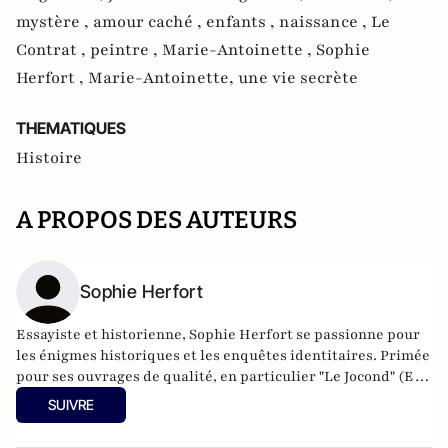
mystère ,
amour caché ,
enfants ,
naissance ,
Le
Contrat ,
peintre ,
Marie-Antoinette ,
Sophie
Herfort ,
Marie-Antoinette, une vie secrète
THEMATIQUES
Histoire
A PROPOS DES AUTEURS
Sophie Herfort
Essayiste et historienne, Sophie Herfort se passionne pour
les énigmes historiques et les enquêtes identitaires. Primée
pour ses ouvrages de qualité, en particulier "Le Jocond" (Ed.
Michel Lafon) qui a obtenu le prix du Guesclin de l'histoire
SUIVRE
2011, Sophie Herfort se consacre aux grands personnages de
l'histoire, controversés et revisités sous un angle méconnu...