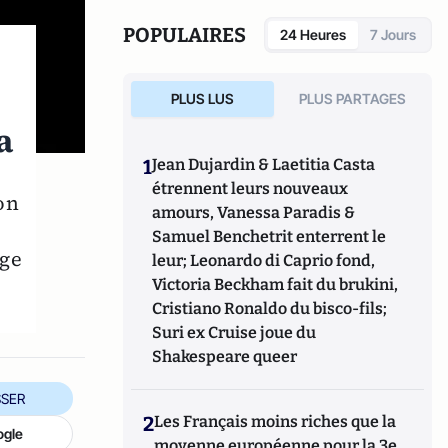
également réalisé les documentaires
Femme
députée, un homme comme les autres ?
POPULAIRES
24 Heures
7 Jours
(2014) et
Bruno Le Maire, l'Affranchi
(2015).
PLUS LUS
PLUS PARTAGES
a
1
Jean Dujardin & Laetitia Casta
étrennent leurs nouveaux
on
amours, Vanessa Paradis &
Samuel Benchetrit enterrent le
age
leur; Leonardo di Caprio fond,
Victoria Beckham fait du brukini,
Cristiano Ronaldo du bisco-fils;
Suri ex Cruise joue du
Shakespeare queer
SER
2
Les Français moins riches que la
ogle
moyenne européenne pour la 3e