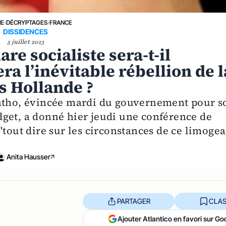
NE
›
DÉCRYPTAGES
›
FRANCE
DISSIDENCES
5 juillet 2013
re socialiste sera-t-il
era l’inévitable rébellion de l
s Hollande ?
Batho, évincée mardi du gouvernement pour s
get, a donné hier jeudi une conférence de
"tout dire sur les circonstances de ce limoge
Anita Hausser
PARTAGER
CLAS
Ajouter Atlantico en favori sur Go