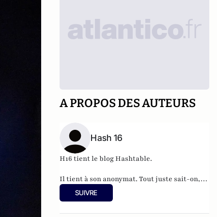
A PROPOS DES AUTEURS
Hash 16
H16 tient le blog
Hashtable
.
Il tient à son anonymat. Tout juste sait-on,
qu'à 37 ans, cet informaticien à l'humour
SUIVRE
acerbe habite en Belgique et travaille pour
"une grosse boutique qui produit, gère et