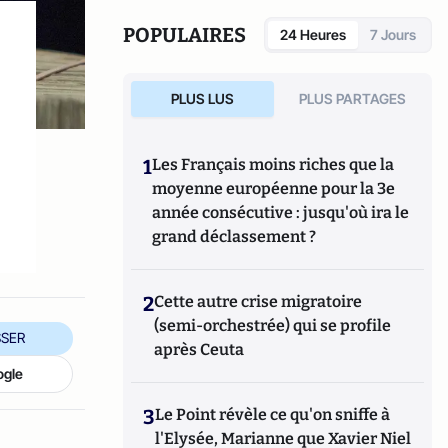
manipule beaucoup, beaucoup de
documents".
POPULAIRES
24 Heures
7 Jours
PLUS LUS
PLUS PARTAGES
1
Les Français moins riches que la
moyenne européenne pour la 3e
année consécutive : jusqu'où ira le
grand déclassement ?
2
Cette autre crise migratoire
(semi-orchestrée) qui se profile
SER
après Ceuta
ogle
3
Le Point révèle ce qu'on sniffe à
l'Elysée, Marianne que Xavier Niel