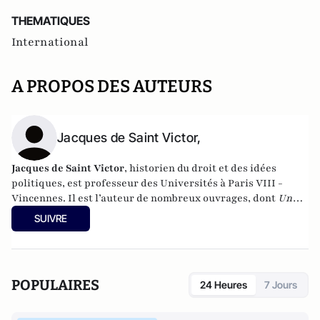
THEMATIQUES
International
A PROPOS DES AUTEURS
Jacques de Saint Victor,
Jacques de Saint Victor
, historien du droit et des idées
politiques, est professeur des Universités à Paris VIII -
Vincennes. Il est l’auteur de nombreux ouvrages, dont
Un
pouvoir invisible
(Gallimard, 2012) qui a reçu le prix de
SUIVRE
l'essai de l'Académie française.
POPULAIRES
24 Heures
7 Jours