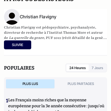
Christian Flavigny
Christian Flavigny est pédopsychiatre, psychanalyste,
directeur de recherche à l’Institut Thomas More et auteur
de
La querelle du genre
, PUF 2012 (récit détaillé de la genèse
de la notion de “genre”) ;
Aider les enfants transgenres –
SUIVRE
contre l’américanisation des soins aux enfants
, Téqui, 2021 ;
Comprendre le phénomène transgenre – la solution par la
culture française
, Ellipses, 2023
POPULAIRES
24 Heures
7 Jours
PLUS LUS
PLUS PARTAGES
1
Les Français moins riches que la moyenne
européenne pour la 3e année consécutive : jusqu'où